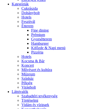
Kategóriák
Cukrászda
Dohánybolt
Hotels
Fesztivál
Étterem
Fine dining
Prémium
Gyorsétterem
Hamburger
Kifőzde & Napi menü
Pizzéria
Hotels
Kocsma & Bár
Koncert
Művészet és kultúra
Múzeum
Színház
Pékség
Virágbolt
Látnivalók
Szabadtéri tevékenység
Történelmi
Vidám és vízipark