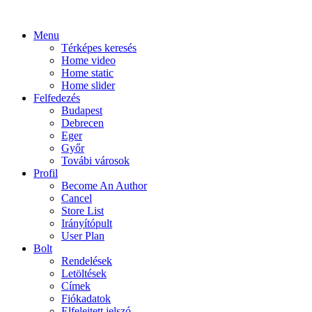
Menu
Térképes keresés
Home video
Home static
Home slider
Felfedezés
Budapest
Debrecen
Eger
Győr
Továbi városok
Profil
Become An Author
Cancel
Store List
Irányítópult
User Plan
Bolt
Rendelések
Letöltések
Címek
Fiókadatok
Elfelejtett jelszó