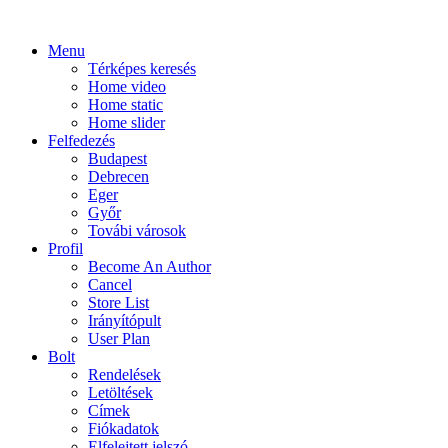
Menu
Térképes keresés
Home video
Home static
Home slider
Felfedezés
Budapest
Debrecen
Eger
Győr
Továbi városok
Profil
Become An Author
Cancel
Store List
Irányítópult
User Plan
Bolt
Rendelések
Letöltések
Címek
Fiókadatok
Elfelejtett jelszó