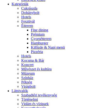
Kategóriák
Cukrászda
Dohánybolt
Hotels
Fesztivál
Étterem
Fine dining
Prémium
Gyorsétterem
Hamburger
Kifőzde & Napi menü
Pizzéria
Hotels
Kocsma & Bár
Koncert
Művészet és kultúra
Múzeum
Színház
Pékség
Virágbolt
Látnivalók
Szabadtéri tevékenység
Történelmi
Vidám és vízipark