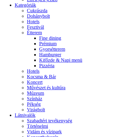
Kategóriák
Cukrászda
Dohánybolt
Hotels
Fesztivál
Étterem
Fine dining
Prémium
Gyorsétterem
Hamburger
Kifőzde & Napi menü
Pizzéria
Hotels
Kocsma & Bár
Koncert
Művészet és kultúra
Múzeum
Színház
Pékség
Virágbolt
Látnivalók
Szabadtéri tevékenység
Történelmi
Vidám és vízipark