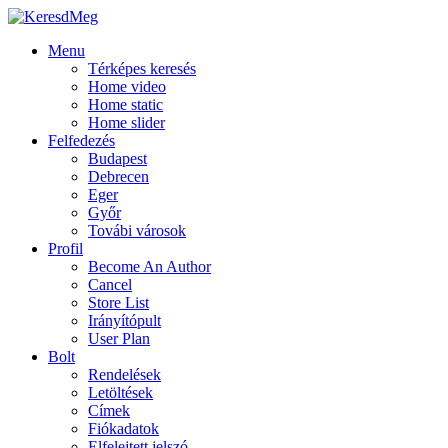
Menu
Térképes keresés
Home video
Home static
Home slider
Felfedezés
Budapest
Debrecen
Eger
Győr
Továbi városok
Profil
Become An Author
Cancel
Store List
Irányítópult
User Plan
Bolt
Rendelések
Letöltések
Címek
Fiókadatok
Elfelejtett jelszó