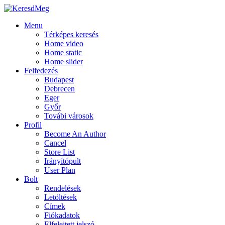
Menu
Térképes keresés
Home video
Home static
Home slider
Felfedezés
Budapest
Debrecen
Eger
Győr
Továbi városok
Profil
Become An Author
Cancel
Store List
Irányítópult
User Plan
Bolt
Rendelések
Letöltések
Címek
Fiókadatok
Elfelejtett jelszó