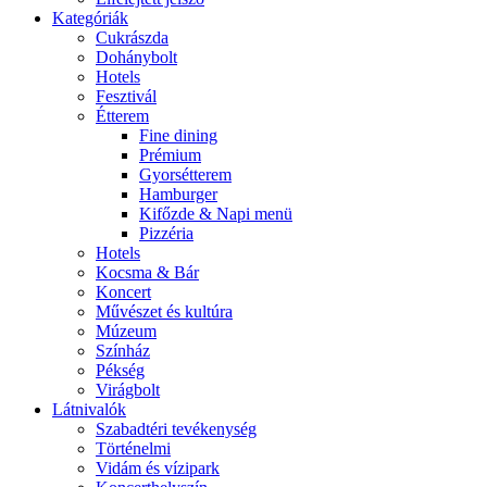
Kategóriák
Cukrászda
Dohánybolt
Hotels
Fesztivál
Étterem
Fine dining
Prémium
Gyorsétterem
Hamburger
Kifőzde & Napi menü
Pizzéria
Hotels
Kocsma & Bár
Koncert
Művészet és kultúra
Múzeum
Színház
Pékség
Virágbolt
Látnivalók
Szabadtéri tevékenység
Történelmi
Vidám és vízipark