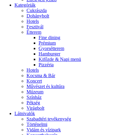
Kategóriák
Cukrászda
Dohánybolt
Hotels
Fesztivál
Étterem
Fine dining
Prémium
Gyorsétterem
Hamburger
Kifőzde & Napi menü
Pizzéria
Hotels
Kocsma & Bár
Koncert
Művészet és kultúra
Múzeum
Színház
Pékség
Virágbolt
Látnivalók
Szabadtéri tevékenység
Történelmi
Vidám és vízipark