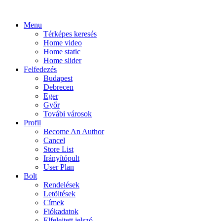
Menu
Térképes keresés
Home video
Home static
Home slider
Felfedezés
Budapest
Debrecen
Eger
Győr
Továbi városok
Profil
Become An Author
Cancel
Store List
Irányítópult
User Plan
Bolt
Rendelések
Letöltések
Címek
Fiókadatok
Elfelejtett jelszó