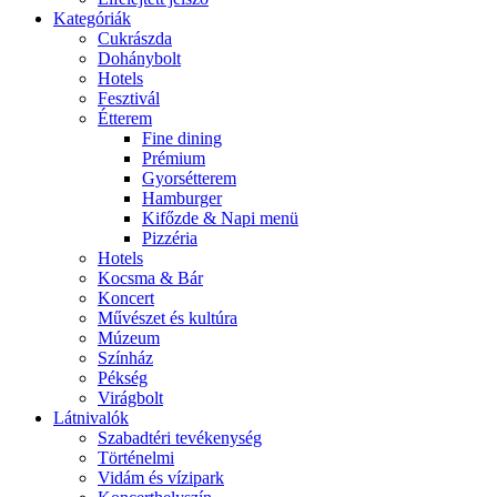
Kategóriák
Cukrászda
Dohánybolt
Hotels
Fesztivál
Étterem
Fine dining
Prémium
Gyorsétterem
Hamburger
Kifőzde & Napi menü
Pizzéria
Hotels
Kocsma & Bár
Koncert
Művészet és kultúra
Múzeum
Színház
Pékség
Virágbolt
Látnivalók
Szabadtéri tevékenység
Történelmi
Vidám és vízipark