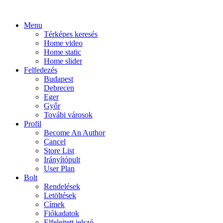
Menu
Térképes keresés
Home video
Home static
Home slider
Felfedezés
Budapest
Debrecen
Eger
Győr
Továbi városok
Profil
Become An Author
Cancel
Store List
Irányítópult
User Plan
Bolt
Rendelések
Letöltések
Címek
Fiókadatok
Elfelejtett jelszó