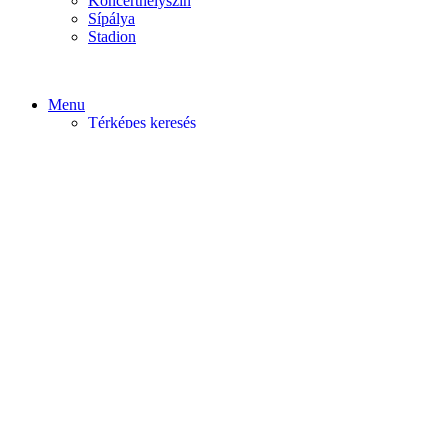
Koncerthelyszín
Sípálya
Stadion
Menu
Térképes keresés
Home video
Home static
Home slider
Felfedezés
Budapest
Debrecen
Eger
Győr
Továbi városok
Profil
Become An Author
Cancel
Store List
Irányítópult
User Plan
Bolt
Rendelések
Letöltések