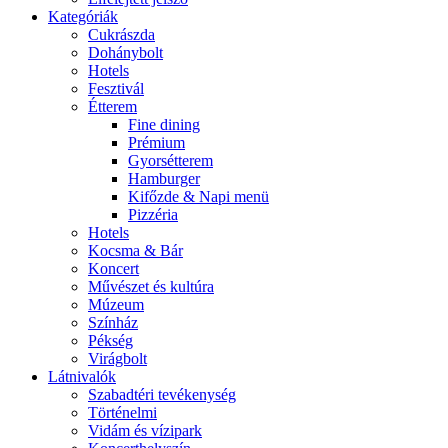
Kategóriák
Cukrászda
Dohánybolt
Hotels
Fesztivál
Étterem
Fine dining
Prémium
Gyorsétterem
Hamburger
Kifőzde & Napi menü
Pizzéria
Hotels
Kocsma & Bár
Koncert
Művészet és kultúra
Múzeum
Színház
Pékség
Virágbolt
Látnivalók
Szabadtéri tevékenység
Történelmi
Vidám és vízipark