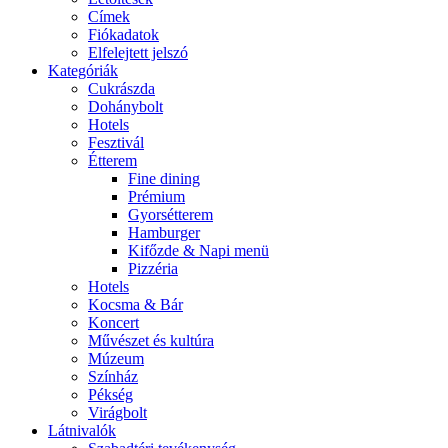
Címek
Fiókadatok
Elfelejtett jelszó
Kategóriák
Cukrászda
Dohánybolt
Hotels
Fesztivál
Étterem
Fine dining
Prémium
Gyorsétterem
Hamburger
Kifőzde & Napi menü
Pizzéria
Hotels
Kocsma & Bár
Koncert
Művészet és kultúra
Múzeum
Színház
Pékség
Virágbolt
Látnivalók