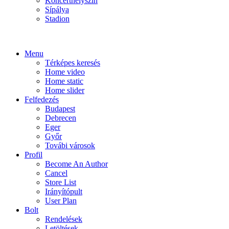
Koncerthelyszín
Sípálya
Stadion
Menu
Térképes keresés
Home video
Home static
Home slider
Felfedezés
Budapest
Debrecen
Eger
Győr
Továbi városok
Profil
Become An Author
Cancel
Store List
Irányítópult
User Plan
Bolt
Rendelések
Letöltések