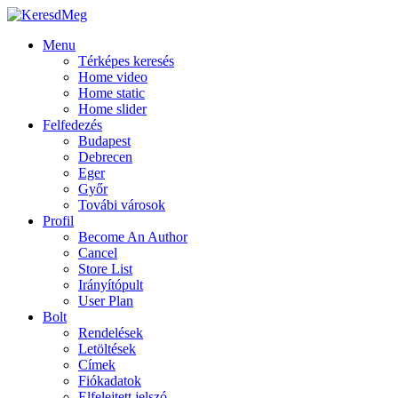
Menu
Térképes keresés
Home video
Home static
Home slider
Felfedezés
Budapest
Debrecen
Eger
Győr
Továbi városok
Profil
Become An Author
Cancel
Store List
Irányítópult
User Plan
Bolt
Rendelések
Letöltések
Címek
Fiókadatok
Elfelejtett jelszó