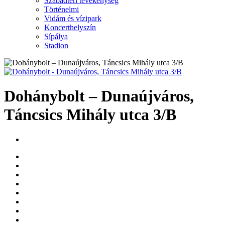
Szabadtéri tevékenység
Történelmi
Vidám és vízipark
Koncerthelyszín
Sípálya
Stadion
Dohánybolt – Dunaújváros,
Táncsics Mihály utca 3/B