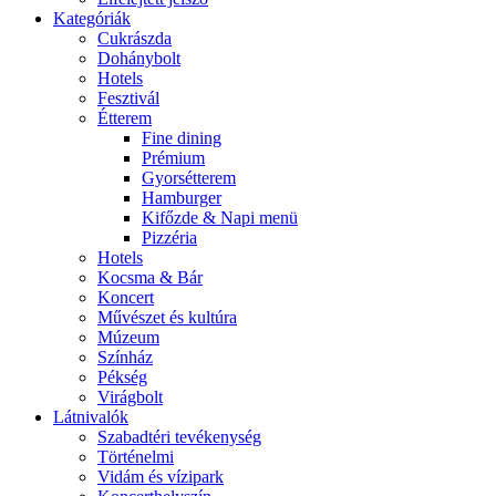
Kategóriák
Cukrászda
Dohánybolt
Hotels
Fesztivál
Étterem
Fine dining
Prémium
Gyorsétterem
Hamburger
Kifőzde & Napi menü
Pizzéria
Hotels
Kocsma & Bár
Koncert
Művészet és kultúra
Múzeum
Színház
Pékség
Virágbolt
Látnivalók
Szabadtéri tevékenység
Történelmi
Vidám és vízipark