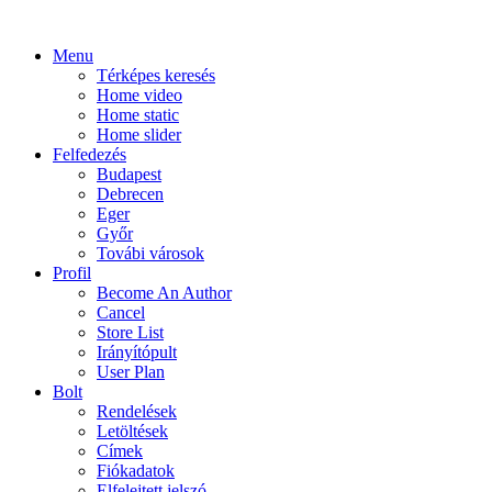
Menu
Térképes keresés
Home video
Home static
Home slider
Felfedezés
Budapest
Debrecen
Eger
Győr
Továbi városok
Profil
Become An Author
Cancel
Store List
Irányítópult
User Plan
Bolt
Rendelések
Letöltések
Címek
Fiókadatok
Elfelejtett jelszó