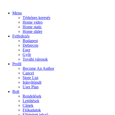
Menu
Térképes keresés
Home video
Home static
Home slider
Felfedezés
Budapest
Debrecen
Eger
Győr
Továbi városok
Profil
Become An Author
Cancel
Store List
Irányítópult
User Plan
Bolt
Rendelések
Letöltések
Címek
Fiókadatok
Elfelejtett jelszó