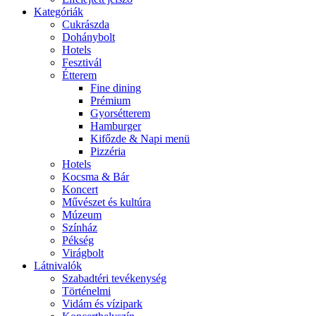
Kategóriák
Cukrászda
Dohánybolt
Hotels
Fesztivál
Étterem
Fine dining
Prémium
Gyorsétterem
Hamburger
Kifőzde & Napi menü
Pizzéria
Hotels
Kocsma & Bár
Koncert
Művészet és kultúra
Múzeum
Színház
Pékség
Virágbolt
Látnivalók
Szabadtéri tevékenység
Történelmi
Vidám és vízipark