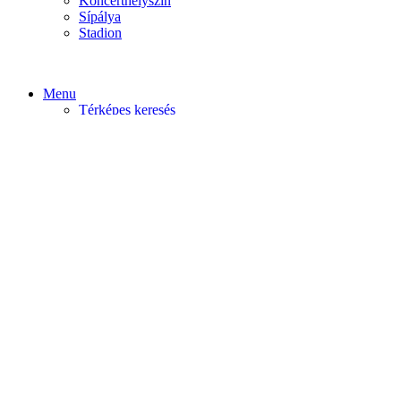
Koncerthelyszín
Sípálya
Stadion
Menu
Térképes keresés
Home video
Home static
Home slider
Felfedezés
Budapest
Debrecen
Eger
Győr
Továbi városok
Profil
Become An Author
Cancel
Store List
Irányítópult
User Plan
Bolt
Rendelések
Letöltések