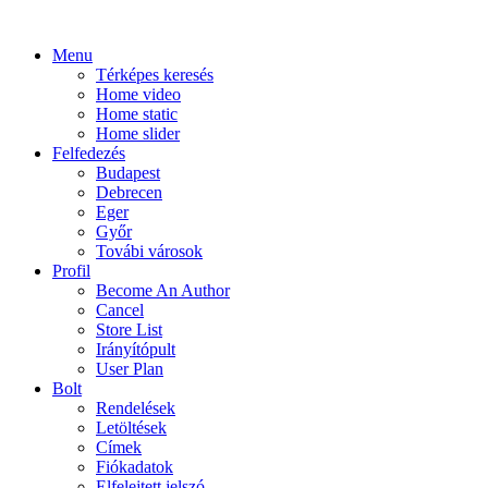
Menu
Térképes keresés
Home video
Home static
Home slider
Felfedezés
Budapest
Debrecen
Eger
Győr
Továbi városok
Profil
Become An Author
Cancel
Store List
Irányítópult
User Plan
Bolt
Rendelések
Letöltések
Címek
Fiókadatok
Elfelejtett jelszó