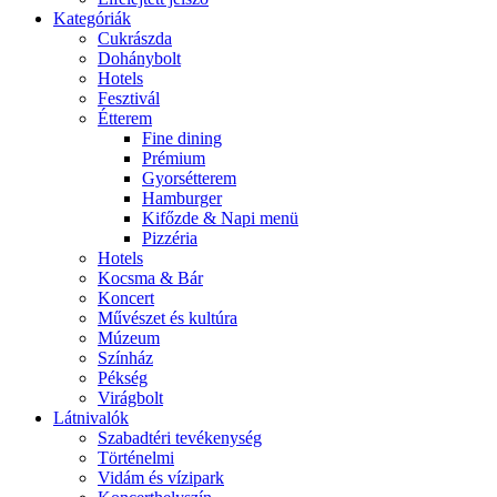
Kategóriák
Cukrászda
Dohánybolt
Hotels
Fesztivál
Étterem
Fine dining
Prémium
Gyorsétterem
Hamburger
Kifőzde & Napi menü
Pizzéria
Hotels
Kocsma & Bár
Koncert
Művészet és kultúra
Múzeum
Színház
Pékség
Virágbolt
Látnivalók
Szabadtéri tevékenység
Történelmi
Vidám és vízipark