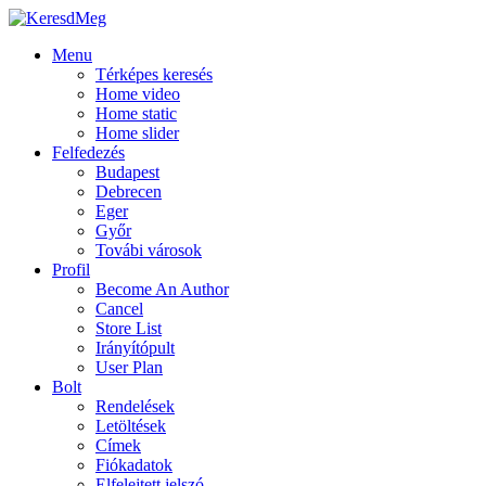
Menu
Térképes keresés
Home video
Home static
Home slider
Felfedezés
Budapest
Debrecen
Eger
Győr
Továbi városok
Profil
Become An Author
Cancel
Store List
Irányítópult
User Plan
Bolt
Rendelések
Letöltések
Címek
Fiókadatok
Elfelejtett jelszó