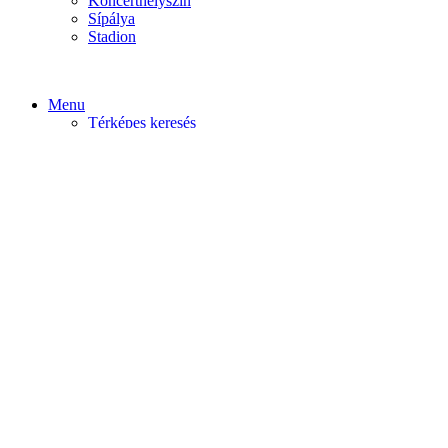
Koncerthelyszín
Sípálya
Stadion
Menu
Térképes keresés
Home video
Home static
Home slider
Felfedezés
Budapest
Debrecen
Eger
Győr
Továbi városok
Profil
Become An Author
Cancel
Store List
Irányítópult
User Plan
Bolt
Rendelések
Letöltések