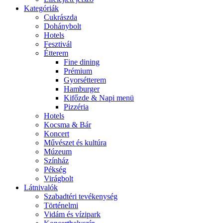
Kategóriák
Cukrászda
Dohánybolt
Hotels
Fesztivál
Étterem
Fine dining
Prémium
Gyorsétterem
Hamburger
Kifőzde & Napi menü
Pizzéria
Hotels
Kocsma & Bár
Koncert
Művészet és kultúra
Múzeum
Színház
Pékség
Virágbolt
Látnivalók
Szabadtéri tevékenység
Történelmi
Vidám és vízipark