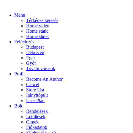
Menu
Térképes keresés
Home video
Home static
Home slider
Felfedezés
Budapest
Debrecen
Eger
Győr
Továbi városok
Profil
Become An Author
Cancel
Store List
Irányítópult
User Plan
Bolt
Rendelések
Letöltések
Címek
Fiókadatok
Elfelejtett jelszó