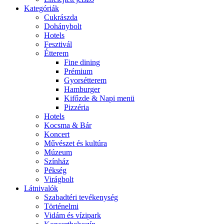
Kategóriák
Cukrászda
Dohánybolt
Hotels
Fesztivál
Étterem
Fine dining
Prémium
Gyorsétterem
Hamburger
Kifőzde & Napi menü
Pizzéria
Hotels
Kocsma & Bár
Koncert
Művészet és kultúra
Múzeum
Színház
Pékség
Virágbolt
Látnivalók
Szabadtéri tevékenység
Történelmi
Vidám és vízipark