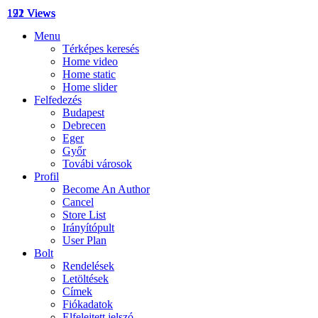
192 Views
171 Views
122 Views
Menu
Térképes keresés
Home video
Home static
Home slider
Felfedezés
Budapest
Debrecen
Eger
Győr
Továbi városok
Profil
Become An Author
Cancel
Store List
Irányítópult
User Plan
Bolt
Rendelések
Letöltések
Címek
Fiókadatok
Elfelejtett jelszó