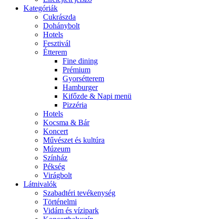
Kategóriák
Cukrászda
Dohánybolt
Hotels
Fesztivál
Étterem
Fine dining
Prémium
Gyorsétterem
Hamburger
Kifőzde & Napi menü
Pizzéria
Hotels
Kocsma & Bár
Koncert
Művészet és kultúra
Múzeum
Színház
Pékség
Virágbolt
Látnivalók
Szabadtéri tevékenység
Történelmi
Vidám és vízipark