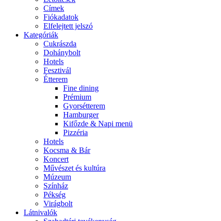
Címek
Fiókadatok
Elfelejtett jelszó
Kategóriák
Cukrászda
Dohánybolt
Hotels
Fesztivál
Étterem
Fine dining
Prémium
Gyorsétterem
Hamburger
Kifőzde & Napi menü
Pizzéria
Hotels
Kocsma & Bár
Koncert
Művészet és kultúra
Múzeum
Színház
Pékség
Virágbolt
Látnivalók