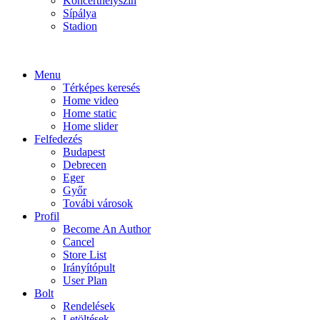
Koncerthelyszín
Sípálya
Stadion
Menu
Térképes keresés
Home video
Home static
Home slider
Felfedezés
Budapest
Debrecen
Eger
Győr
Továbi városok
Profil
Become An Author
Cancel
Store List
Irányítópult
User Plan
Bolt
Rendelések
Letöltések