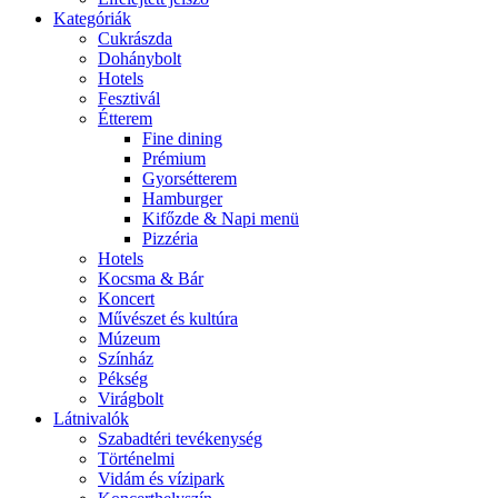
Kategóriák
Cukrászda
Dohánybolt
Hotels
Fesztivál
Étterem
Fine dining
Prémium
Gyorsétterem
Hamburger
Kifőzde & Napi menü
Pizzéria
Hotels
Kocsma & Bár
Koncert
Művészet és kultúra
Múzeum
Színház
Pékség
Virágbolt
Látnivalók
Szabadtéri tevékenység
Történelmi
Vidám és vízipark