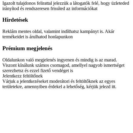
Igazolt tulajdonos felirattal jelezzük a látogatók felé, hogy üzleteded
irányítod és rendszeresen frissíted az információkat
Hirdetések
Reklám mentes oldal, valamint indíthatsz kampányt is. Akár
termékeidet is árulhatod honlapunkon
Prémium megjelenés
Oldalunkon való megjelenés ingyenen és mindig is az marad.
Viszont kínálunk számos csomagod, amellyel nagyob ismertséget
szerezhetsz és ezzel fizető vendéget is
Jelentkezz feltöltőnek
Várjuk a jelentkezéseket moderátori és feltöltőknek az egyes
területekre, amennyiben érdekel a lehetőség, kérjük jelezd itt.