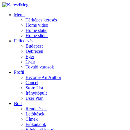
Menu
Térképes keresés
Home video
Home static
Home slider
Felfedezés
Budapest
Debrecen
Eger
Győr
Továbi városok
Profil
Become An Author
Cancel
Store List
Irányítópult
User Plan
Bolt
Rendelések
Letöltések
Címek
Fiókadatok
Elfelejtett jelszó