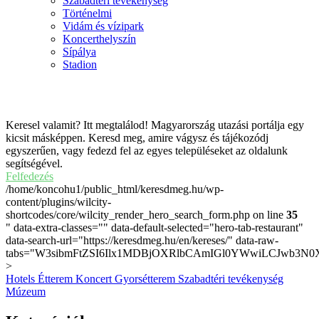
Szabadtéri tevékenység
Történelmi
Vidám és vízipark
Koncerthelyszín
Sípálya
Stadion
Magyarország
Keresel valamit? Itt megtalálod! Magyarország utazási portálja egy
kicsit másképpen. Keresd meg, amire vágysz és tájékozódj
egyszerűen, vagy fedezd fel az egyes településeket az oldalunk
segítségével.
Felfedezés
/home/koncohu1/public_html/keresdmeg.hu/wp-
content/plugins/wilcity-
shortcodes/core/wilcity_render_hero_search_form.php on line
35
" data-extra-classes="" data-default-selected="hero-tab-restaurant"
data-search-url="https://keresdmeg.hu/en/kereses/" data-raw-
tabs="W3sibmFtZSI6Ilx1MDBjOXRlbCAmIGl0YWwiLCJwb3N0X
>
Hotels
Étterem
Koncert
Gyorsétterem
Szabadtéri tevékenység
Múzeum