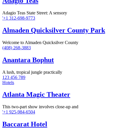
Adagio Teas
Adagio Teas State Street: A sensory
'+1 312-698-9773
Almaden Quicksilver County Park
Welcome to Almaden Quicksilver County
(408) 268-3883
Anantara Bophut
A lush, tropical jungle practically
123 456 789
Hotels
Atlanta Magic Theater
This two-part show involves close-up and
'+1 925-984-6504
Baccarat Hotel