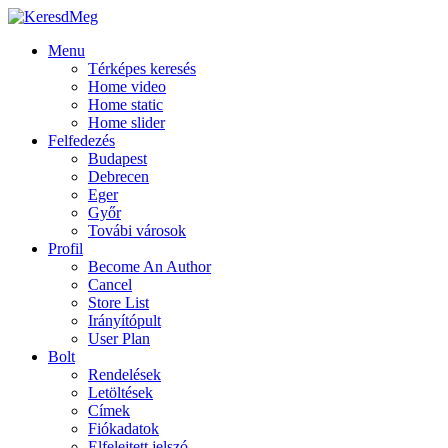
Menu
Térképes keresés
Home video
Home static
Home slider
Felfedezés
Budapest
Debrecen
Eger
Győr
Továbi városok
Profil
Become An Author
Cancel
Store List
Irányítópult
User Plan
Bolt
Rendelések
Letöltések
Címek
Fiókadatok
Elfelejtett jelszó