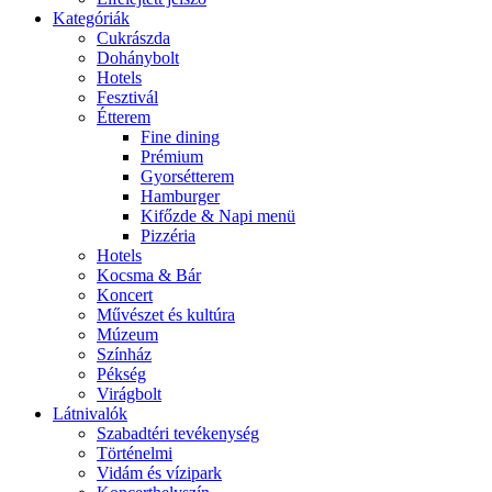
Kategóriák
Cukrászda
Dohánybolt
Hotels
Fesztivál
Étterem
Fine dining
Prémium
Gyorsétterem
Hamburger
Kifőzde & Napi menü
Pizzéria
Hotels
Kocsma & Bár
Koncert
Művészet és kultúra
Múzeum
Színház
Pékség
Virágbolt
Látnivalók
Szabadtéri tevékenység
Történelmi
Vidám és vízipark