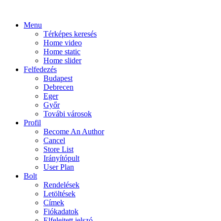
Menu
Térképes keresés
Home video
Home static
Home slider
Felfedezés
Budapest
Debrecen
Eger
Győr
Továbi városok
Profil
Become An Author
Cancel
Store List
Irányítópult
User Plan
Bolt
Rendelések
Letöltések
Címek
Fiókadatok
Elfelejtett jelszó