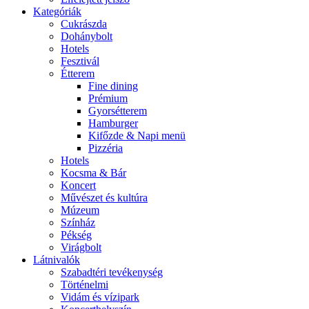
Kategóriák
Cukrászda
Dohánybolt
Hotels
Fesztivál
Étterem
Fine dining
Prémium
Gyorsétterem
Hamburger
Kifőzde & Napi menü
Pizzéria
Hotels
Kocsma & Bár
Koncert
Művészet és kultúra
Múzeum
Színház
Pékség
Virágbolt
Látnivalók
Szabadtéri tevékenység
Történelmi
Vidám és vízipark