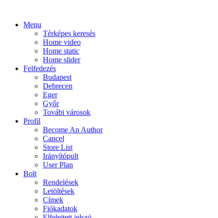
Menu
Térképes keresés
Home video
Home static
Home slider
Felfedezés
Budapest
Debrecen
Eger
Győr
Továbi városok
Profil
Become An Author
Cancel
Store List
Irányítópult
User Plan
Bolt
Rendelések
Letöltések
Címek
Fiókadatok
Elfelejtett jelszó