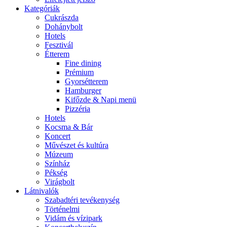
Kategóriák
Cukrászda
Dohánybolt
Hotels
Fesztivál
Étterem
Fine dining
Prémium
Gyorsétterem
Hamburger
Kifőzde & Napi menü
Pizzéria
Hotels
Kocsma & Bár
Koncert
Művészet és kultúra
Múzeum
Színház
Pékség
Virágbolt
Látnivalók
Szabadtéri tevékenység
Történelmi
Vidám és vízipark