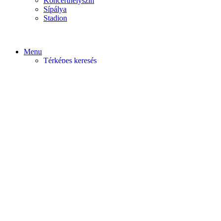
Koncerthelyszín
Sípálya
Stadion
Menu
Térképes keresés
Home video
Home static
Home slider
Felfedezés
Budapest
Debrecen
Eger
Győr
Továbi városok
Profil
Become An Author
Cancel
Store List
Irányítópult
User Plan
Bolt
Rendelések
Letöltések