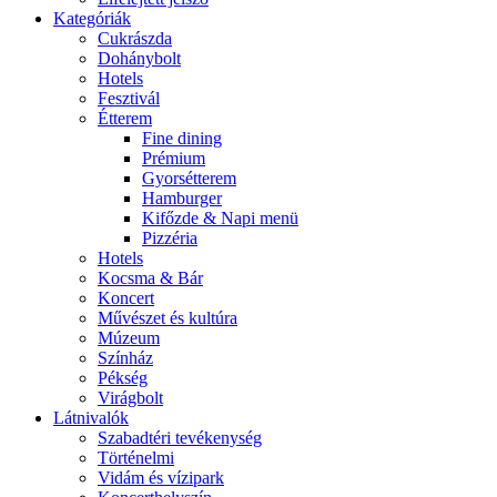
Kategóriák
Cukrászda
Dohánybolt
Hotels
Fesztivál
Étterem
Fine dining
Prémium
Gyorsétterem
Hamburger
Kifőzde & Napi menü
Pizzéria
Hotels
Kocsma & Bár
Koncert
Művészet és kultúra
Múzeum
Színház
Pékség
Virágbolt
Látnivalók
Szabadtéri tevékenység
Történelmi
Vidám és vízipark