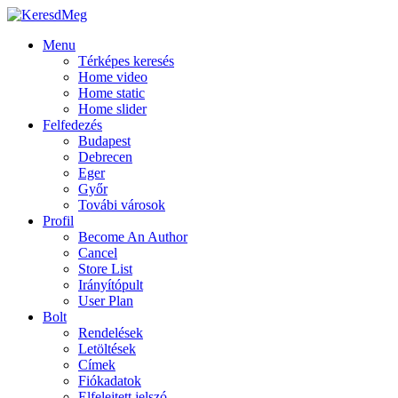
Menu
Térképes keresés
Home video
Home static
Home slider
Felfedezés
Budapest
Debrecen
Eger
Győr
Továbi városok
Profil
Become An Author
Cancel
Store List
Irányítópult
User Plan
Bolt
Rendelések
Letöltések
Címek
Fiókadatok
Elfelejtett jelszó