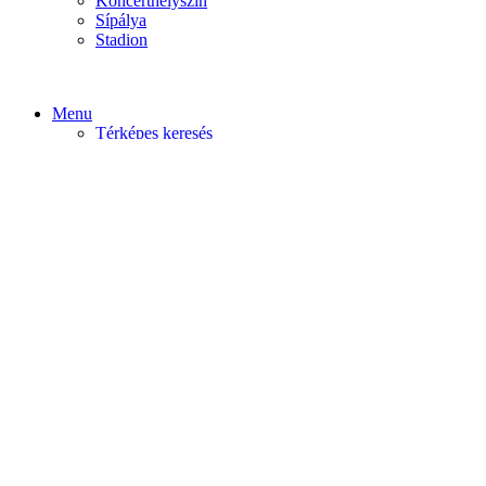
Koncerthelyszín
Sípálya
Stadion
Menu
Térképes keresés
Home video
Home static
Home slider
Felfedezés
Budapest
Debrecen
Eger
Győr
Továbi városok
Profil
Become An Author
Cancel
Store List
Irányítópult
User Plan
Bolt
Rendelések
Letöltések