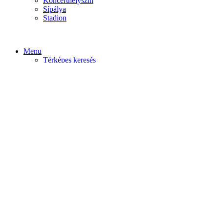
Koncerthelyszín
Sípálya
Stadion
Menu
Térképes keresés
Home video
Home static
Home slider
Felfedezés
Budapest
Debrecen
Eger
Győr
Továbi városok
Profil
Become An Author
Cancel
Store List
Irányítópult
User Plan
Bolt
Rendelések
Letöltések