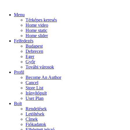
Menu
Térképes keresés
Home video
Home static
Home slider
Felfedezés
Budapest
Debrecen
Eger
Győr
Továbi városok
Profil
Become An Author
Cancel
Store List
Irányítópult
User Plan
Bolt
Rendelések
Letöltések
Címek
Fiókadatok
Elfelejtett jelszó