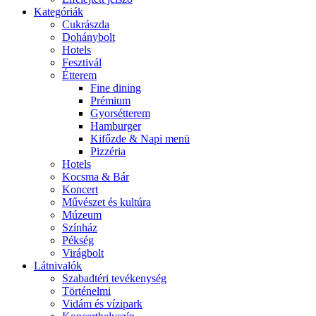
Kategóriák
Cukrászda
Dohánybolt
Hotels
Fesztivál
Étterem
Fine dining
Prémium
Gyorsétterem
Hamburger
Kifőzde & Napi menü
Pizzéria
Hotels
Kocsma & Bár
Koncert
Művészet és kultúra
Múzeum
Színház
Pékség
Virágbolt
Látnivalók
Szabadtéri tevékenység
Történelmi
Vidám és vízipark