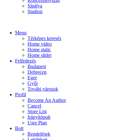
Koncerthelyszín
Sípálya
Stadion
Menu
Térképes keresés
Home video
Home static
Home slider
Felfedezés
Budapest
Debrecen
Eger
Győr
Továbi városok
Profil
Become An Author
Cancel
Store List
Irányítópult
User Plan
Bolt
Rendelések
Letöltések