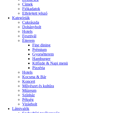
Címek
Fiókadatok
Elfelejtett jelszó
Kategóriák
Cukrászda
Dohánybolt
Hotels
Fesztivál
Étterem
Fine dining
Prémium
Gyorsétterem
Hamburger
Kifőzde & Napi menü
Pizzéria
Hotels
Kocsma & Bár
Koncert
Művészet és kultúra
Múzeum
Színház
Pékség
Virágbolt
Látnivalók