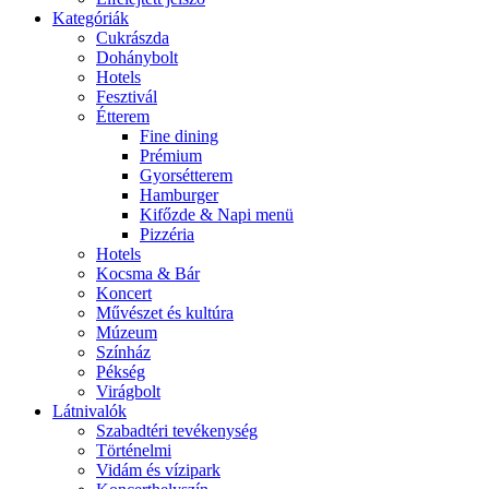
Kategóriák
Cukrászda
Dohánybolt
Hotels
Fesztivál
Étterem
Fine dining
Prémium
Gyorsétterem
Hamburger
Kifőzde & Napi menü
Pizzéria
Hotels
Kocsma & Bár
Koncert
Művészet és kultúra
Múzeum
Színház
Pékség
Virágbolt
Látnivalók
Szabadtéri tevékenység
Történelmi
Vidám és vízipark