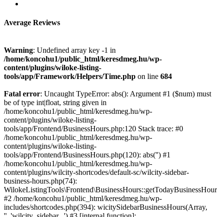
Average Reviews
Warning
: Undefined array key -1 in
/home/koncohu1/public_html/keresdmeg.hu/wp-
content/plugins/wiloke-listing-
tools/app/Framework/Helpers/Time.php
on line
684
Fatal error
: Uncaught TypeError: abs(): Argument #1 ($num) must
be of type int|float, string given in
/home/koncohu1/public_html/keresdmeg.hu/wp-
content/plugins/wiloke-listing-
tools/app/Frontend/BusinessHours.php:120 Stack trace: #0
/home/koncohu1/public_html/keresdmeg.hu/wp-
content/plugins/wiloke-listing-
tools/app/Frontend/BusinessHours.php(120): abs('') #1
/home/koncohu1/public_html/keresdmeg.hu/wp-
content/plugins/wilcity-shortcodes/default-sc/wilcity-sidebar-
business-hours.php(74):
WilokeListingTools\Frontend\BusinessHours::getTodayBusinessHou
#2 /home/koncohu1/public_html/keresdmeg.hu/wp-
includes/shortcodes.php(394): wicitySidebarBusinessHours(Array,
'', 'wilcity_sidebar...') #3 [internal function]: