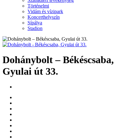
Szabadtéri tevékenység
Történelmi
Vidám és vízipark
Koncerthelyszín
Sípálya
Stadion
Dohánybolt – Békéscsaba,
Gyulai út 33.