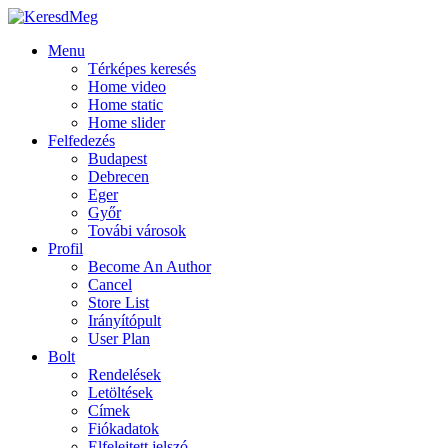
Menu
Térképes keresés
Home video
Home static
Home slider
Felfedezés
Budapest
Debrecen
Eger
Győr
Továbi városok
Profil
Become An Author
Cancel
Store List
Irányítópult
User Plan
Bolt
Rendelések
Letöltések
Címek
Fiókadatok
Elfelejtett jelszó