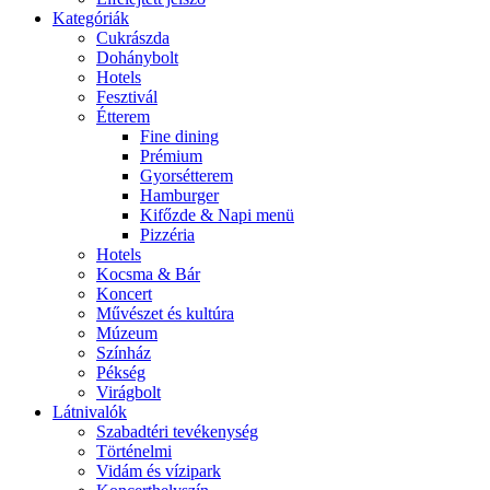
Kategóriák
Cukrászda
Dohánybolt
Hotels
Fesztivál
Étterem
Fine dining
Prémium
Gyorsétterem
Hamburger
Kifőzde & Napi menü
Pizzéria
Hotels
Kocsma & Bár
Koncert
Művészet és kultúra
Múzeum
Színház
Pékség
Virágbolt
Látnivalók
Szabadtéri tevékenység
Történelmi
Vidám és vízipark