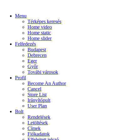
Menu
Térképes keresés
Home video
Home static
Home slider
Felfedezés
Budapest
Debrecen
Eger
Győr
Továbi városok
Profil
Become An Author
Cancel
Store List
Irányítópult
User Plan
Bolt
Rendelések
Letöltések
Címek
Fiókadatok
Elfelejtett jelszó