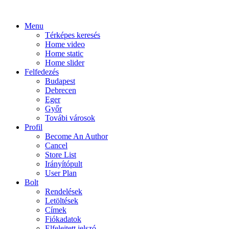
Menu
Térképes keresés
Home video
Home static
Home slider
Felfedezés
Budapest
Debrecen
Eger
Győr
Továbi városok
Profil
Become An Author
Cancel
Store List
Irányítópult
User Plan
Bolt
Rendelések
Letöltések
Címek
Fiókadatok
Elfelejtett jelszó