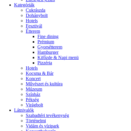
Kategóriák
Cukrászda
Dohánybolt
Hotels
Fesztivál
Étterem
Fine dining
Prémium
Gyorsétterem
Hamburger
Kifőzde & Napi menü
Pizzéria
Hotels
Kocsma & Bár
Koncert
Művészet és kultúra
Múzeum
Színház
Pékség
Virágbolt
Látnivalók
Szabadtéri tevékenység
Történelmi
Vidám és vízipark