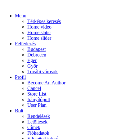
Menu
Térképes keresés
Home video
Home static
Home slider
Felfedezés
Budapest
Debrecen
Eger
Győr
Továbi városok
Profil
Become An Author
Cancel
Store List
Irányítópult
User Plan
Bolt
Rendelések
Letöltések
Címek
Fiókadatok
Elfelejtett jelszó