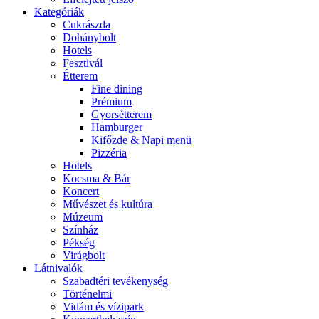
Kategóriák
Cukrászda
Dohánybolt
Hotels
Fesztivál
Étterem
Fine dining
Prémium
Gyorsétterem
Hamburger
Kifőzde & Napi menü
Pizzéria
Hotels
Kocsma & Bár
Koncert
Művészet és kultúra
Múzeum
Színház
Pékség
Virágbolt
Látnivalók
Szabadtéri tevékenység
Történelmi
Vidám és vízipark