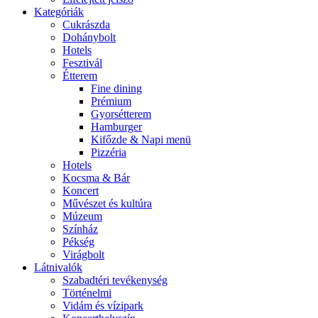
Kategóriák
Cukrászda
Dohánybolt
Hotels
Fesztivál
Étterem
Fine dining
Prémium
Gyorsétterem
Hamburger
Kifőzde & Napi menü
Pizzéria
Hotels
Kocsma & Bár
Koncert
Művészet és kultúra
Múzeum
Színház
Pékség
Virágbolt
Látnivalók
Szabadtéri tevékenység
Történelmi
Vidám és vízipark