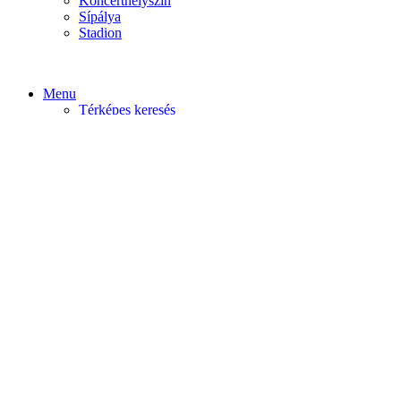
Koncerthelyszín
Sípálya
Stadion
Menu
Térképes keresés
Home video
Home static
Home slider
Felfedezés
Budapest
Debrecen
Eger
Győr
Továbi városok
Profil
Become An Author
Cancel
Store List
Irányítópult
User Plan
Bolt
Rendelések
Letöltések