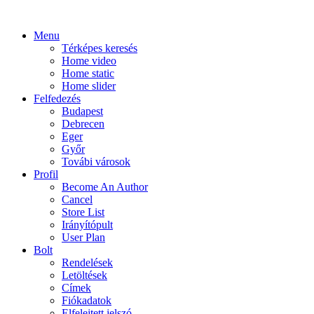
Menu
Térképes keresés
Home video
Home static
Home slider
Felfedezés
Budapest
Debrecen
Eger
Győr
Továbi városok
Profil
Become An Author
Cancel
Store List
Irányítópult
User Plan
Bolt
Rendelések
Letöltések
Címek
Fiókadatok
Elfelejtett jelszó