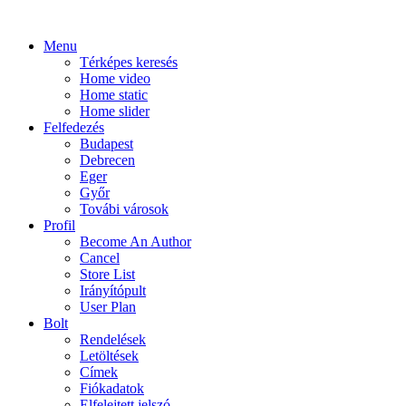
Menu
Térképes keresés
Home video
Home static
Home slider
Felfedezés
Budapest
Debrecen
Eger
Győr
Továbi városok
Profil
Become An Author
Cancel
Store List
Irányítópult
User Plan
Bolt
Rendelések
Letöltések
Címek
Fiókadatok
Elfelejtett jelszó