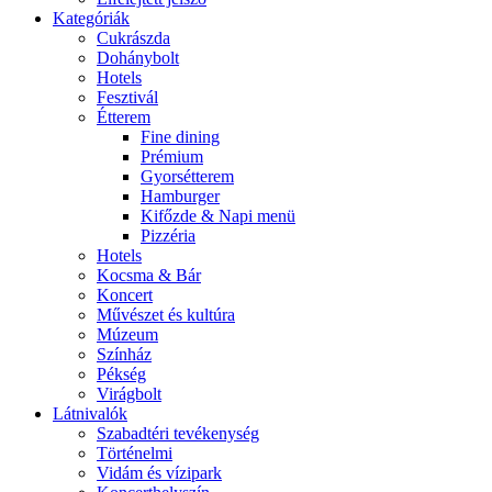
Kategóriák
Cukrászda
Dohánybolt
Hotels
Fesztivál
Étterem
Fine dining
Prémium
Gyorsétterem
Hamburger
Kifőzde & Napi menü
Pizzéria
Hotels
Kocsma & Bár
Koncert
Művészet és kultúra
Múzeum
Színház
Pékség
Virágbolt
Látnivalók
Szabadtéri tevékenység
Történelmi
Vidám és vízipark