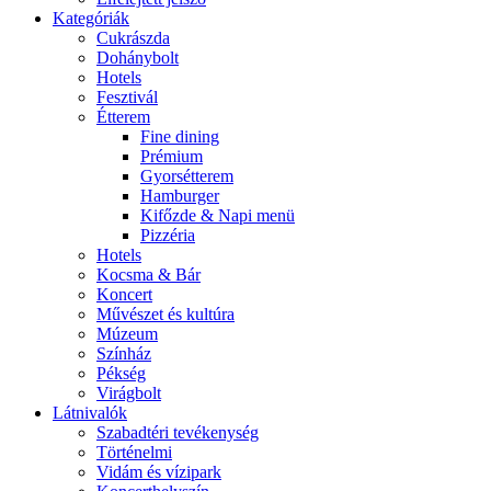
Kategóriák
Cukrászda
Dohánybolt
Hotels
Fesztivál
Étterem
Fine dining
Prémium
Gyorsétterem
Hamburger
Kifőzde & Napi menü
Pizzéria
Hotels
Kocsma & Bár
Koncert
Művészet és kultúra
Múzeum
Színház
Pékség
Virágbolt
Látnivalók
Szabadtéri tevékenység
Történelmi
Vidám és vízipark