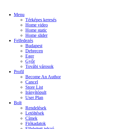
Menu
Térképes keresés
Home video
Home static
Home slider
Felfedezés
Budapest
Debrecen
Eger
Győr
Továbi városok
Profil
Become An Author
Cancel
Store List
Irányítópult
User Plan
Bolt
Rendelések
Letöltések
Címek
Fiókadatok
Elfelejtett jelszó