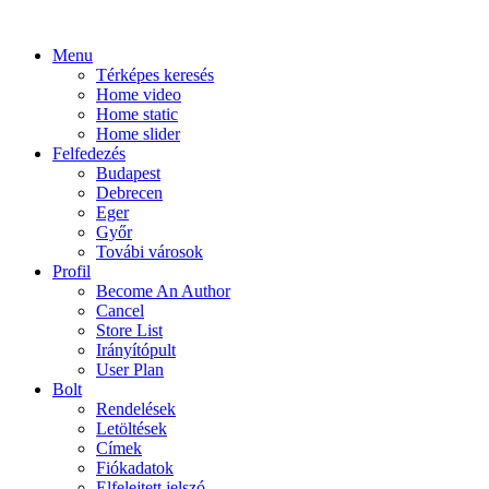
Menu
Térképes keresés
Home video
Home static
Home slider
Felfedezés
Budapest
Debrecen
Eger
Győr
Továbi városok
Profil
Become An Author
Cancel
Store List
Irányítópult
User Plan
Bolt
Rendelések
Letöltések
Címek
Fiókadatok
Elfelejtett jelszó