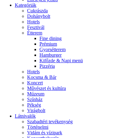
Kategóriák
Cukrászda
Dohánybolt
Hotels
Fesztivál
Étterem
Fine dining
Prémium
Gyorsétterem
Hamburger
Kifőzde & Napi menü
Pizzéria
Hotels
Kocsma & Bár
Koncert
Művészet és kultúra
Múzeum
Színház
Pékség
Virágbolt
Látnivalók
Szabadtéri tevékenység
Történelmi
Vidám és vízipark