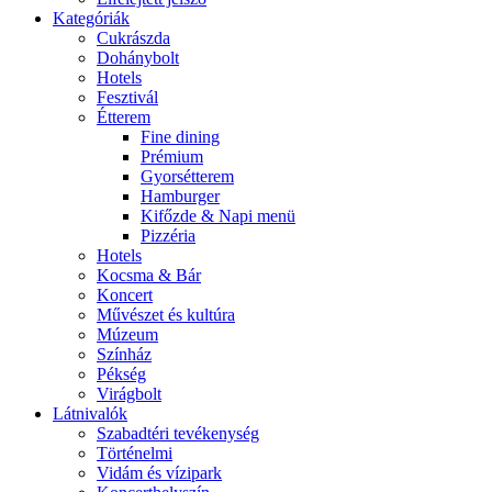
Kategóriák
Cukrászda
Dohánybolt
Hotels
Fesztivál
Étterem
Fine dining
Prémium
Gyorsétterem
Hamburger
Kifőzde & Napi menü
Pizzéria
Hotels
Kocsma & Bár
Koncert
Művészet és kultúra
Múzeum
Színház
Pékség
Virágbolt
Látnivalók
Szabadtéri tevékenység
Történelmi
Vidám és vízipark