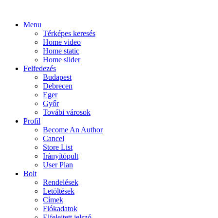
Menu
Térképes keresés
Home video
Home static
Home slider
Felfedezés
Budapest
Debrecen
Eger
Győr
Továbi városok
Profil
Become An Author
Cancel
Store List
Irányítópult
User Plan
Bolt
Rendelések
Letöltések
Címek
Fiókadatok
Elfelejtett jelszó