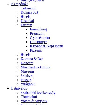
Kategóriák
Cukrászda
Dohánybolt
Hotels
Fesztivál
Étterem
Fine dining
Prémium
Gyorsétterem
Hamburger
Kifőzde & Napi menü
Pizzéria
Hotels
Kocsma & Bár
Koncert
Művészet és kultúra
Múzeum
Színház
Pékség
Virágbolt
Látnivalók
Szabadtéri tevékenység
Történelmi
Vidám és vízipark