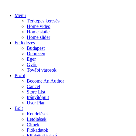
Menu
Térképes keresés
Home video
Home static
Home slider
Felfedezés
Budapest
Debrecen
Eger
Győr
Továbi városok
Profil
Become An Author
Cancel
Store List
Irányítópult
User Plan
Bolt
Rendelések
Letöltések
Címek
Fiókadatok
Elfelejtett jelszó