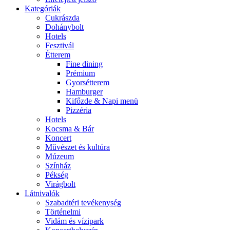
Kategóriák
Cukrászda
Dohánybolt
Hotels
Fesztivál
Étterem
Fine dining
Prémium
Gyorsétterem
Hamburger
Kifőzde & Napi menü
Pizzéria
Hotels
Kocsma & Bár
Koncert
Művészet és kultúra
Múzeum
Színház
Pékség
Virágbolt
Látnivalók
Szabadtéri tevékenység
Történelmi
Vidám és vízipark