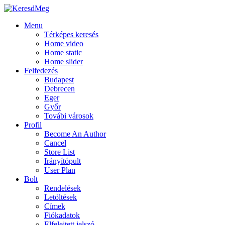
Menu
Térképes keresés
Home video
Home static
Home slider
Felfedezés
Budapest
Debrecen
Eger
Győr
Továbi városok
Profil
Become An Author
Cancel
Store List
Irányítópult
User Plan
Bolt
Rendelések
Letöltések
Címek
Fiókadatok
Elfelejtett jelszó