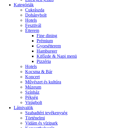
Kategóriák
Cukrászda
Dohánybolt
Hotels
Fesztivál
Étterem
Fine dining
Prémium
Gyorsétterem
Hamburger
Kifőzde & Napi menü
Pizzéria
Hotels
Kocsma & Bár
Koncert
Művészet és kultúra
Múzeum
Színház
Pékség
Virágbolt
Látnivalók
Szabadtéri tevékenység
Történelmi
Vidám és vízipark