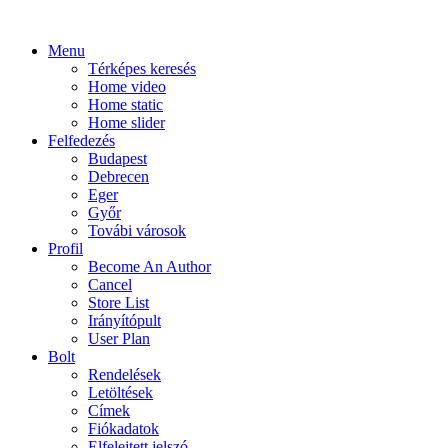
Menu
Térképes keresés
Home video
Home static
Home slider
Felfedezés
Budapest
Debrecen
Eger
Győr
Továbi városok
Profil
Become An Author
Cancel
Store List
Irányítópult
User Plan
Bolt
Rendelések
Letöltések
Címek
Fiókadatok
Elfelejtett jelszó