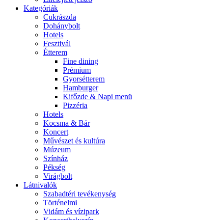
Kategóriák
Cukrászda
Dohánybolt
Hotels
Fesztivál
Étterem
Fine dining
Prémium
Gyorsétterem
Hamburger
Kifőzde & Napi menü
Pizzéria
Hotels
Kocsma & Bár
Koncert
Művészet és kultúra
Múzeum
Színház
Pékség
Virágbolt
Látnivalók
Szabadtéri tevékenység
Történelmi
Vidám és vízipark