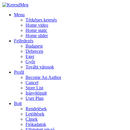
Menu
Térképes keresés
Home video
Home static
Home slider
Felfedezés
Budapest
Debrecen
Eger
Győr
Továbi városok
Profil
Become An Author
Cancel
Store List
Irányítópult
User Plan
Bolt
Rendelések
Letöltések
Címek
Fiókadatok
Elfelejtett jelszó