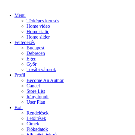
Menu
Térképes keresés
Home video
Home static
Home slider
Felfedezés
Budapest
Debrecen
Eger
Győr
Továbi városok
Profil
Become An Author
Cancel
Store List
Irányítópult
User Plan
Bolt
Rendelések
Letöltések
Címek
Fiókadatok
Elfelejtett jelszó