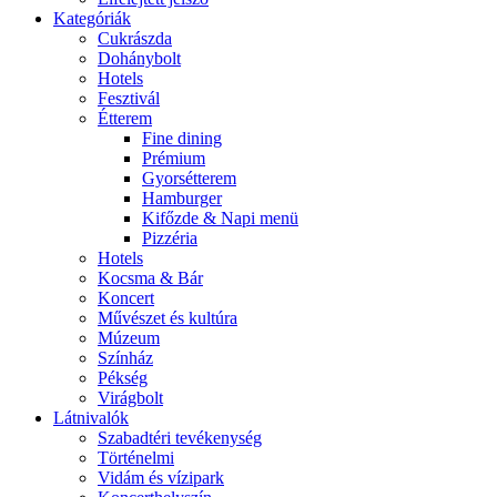
Kategóriák
Cukrászda
Dohánybolt
Hotels
Fesztivál
Étterem
Fine dining
Prémium
Gyorsétterem
Hamburger
Kifőzde & Napi menü
Pizzéria
Hotels
Kocsma & Bár
Koncert
Művészet és kultúra
Múzeum
Színház
Pékség
Virágbolt
Látnivalók
Szabadtéri tevékenység
Történelmi
Vidám és vízipark