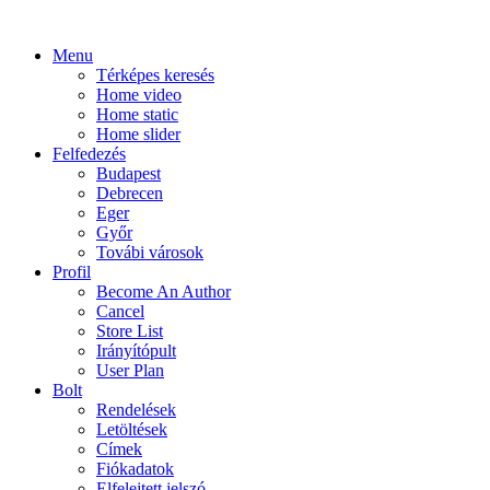
Menu
Térképes keresés
Home video
Home static
Home slider
Felfedezés
Budapest
Debrecen
Eger
Győr
Továbi városok
Profil
Become An Author
Cancel
Store List
Irányítópult
User Plan
Bolt
Rendelések
Letöltések
Címek
Fiókadatok
Elfelejtett jelszó