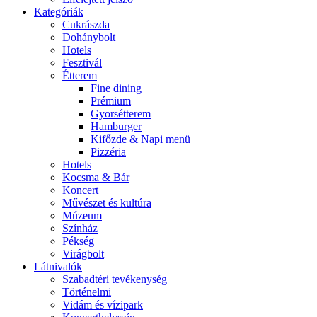
Kategóriák
Cukrászda
Dohánybolt
Hotels
Fesztivál
Étterem
Fine dining
Prémium
Gyorsétterem
Hamburger
Kifőzde & Napi menü
Pizzéria
Hotels
Kocsma & Bár
Koncert
Művészet és kultúra
Múzeum
Színház
Pékség
Virágbolt
Látnivalók
Szabadtéri tevékenység
Történelmi
Vidám és vízipark