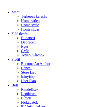
Menu
Térképes keresés
Home video
Home static
Home slider
Felfedezés
Budapest
Debrecen
Eger
Győr
Továbi városok
Profil
Become An Author
Cancel
Store List
Irányítópult
User Plan
Bolt
Rendelések
Letöltések
Címek
Fiókadatok
Elfelejtett jelszó