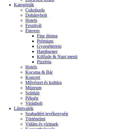
Kategóriák
Cukrászda
Dohánybolt
Hotels
Fesztivál
Étterem
Fine dining
Prémium
Gyorsétterem
Hamburger
Kifőzde & Napi menü
Pizzéria
Hotels
Kocsma & Bár
Koncert
Művészet és kultúra
Múzeum
Színház
Pékség
Virágbolt
Látnivalók
Szabadtéri tevékenység
Történelmi
Vidám és vízipark