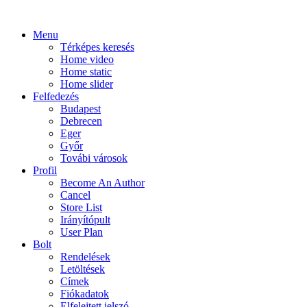
Menu
Térképes keresés
Home video
Home static
Home slider
Felfedezés
Budapest
Debrecen
Eger
Győr
Továbi városok
Profil
Become An Author
Cancel
Store List
Irányítópult
User Plan
Bolt
Rendelések
Letöltések
Címek
Fiókadatok
Elfelejtett jelszó