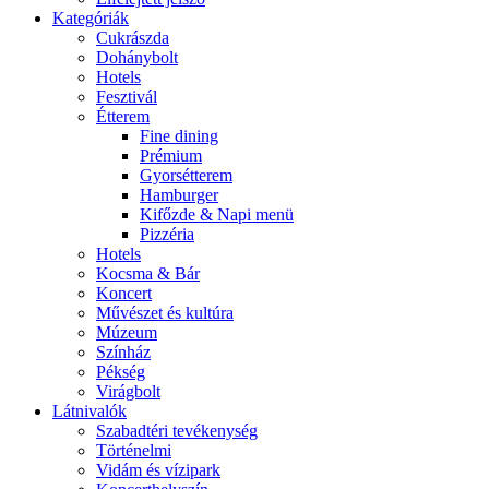
Kategóriák
Cukrászda
Dohánybolt
Hotels
Fesztivál
Étterem
Fine dining
Prémium
Gyorsétterem
Hamburger
Kifőzde & Napi menü
Pizzéria
Hotels
Kocsma & Bár
Koncert
Művészet és kultúra
Múzeum
Színház
Pékség
Virágbolt
Látnivalók
Szabadtéri tevékenység
Történelmi
Vidám és vízipark