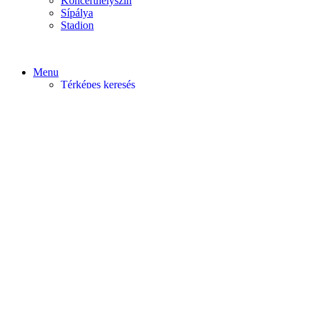
Koncerthelyszín
Sípálya
Stadion
Menu
Térképes keresés
Home video
Home static
Home slider
Felfedezés
Budapest
Debrecen
Eger
Győr
Továbi városok
Profil
Become An Author
Cancel
Store List
Irányítópult
User Plan
Bolt
Rendelések
Letöltések