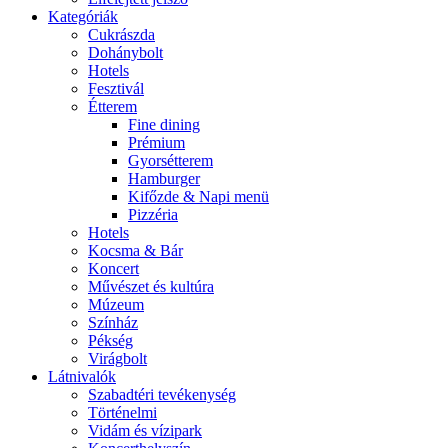
Kategóriák
Cukrászda
Dohánybolt
Hotels
Fesztivál
Étterem
Fine dining
Prémium
Gyorsétterem
Hamburger
Kifőzde & Napi menü
Pizzéria
Hotels
Kocsma & Bár
Koncert
Művészet és kultúra
Múzeum
Színház
Pékség
Virágbolt
Látnivalók
Szabadtéri tevékenység
Történelmi
Vidám és vízipark