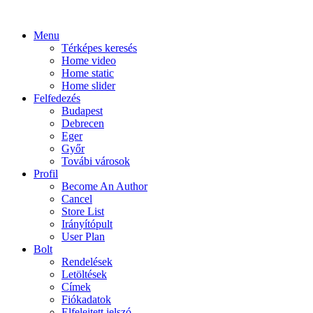
Menu
Térképes keresés
Home video
Home static
Home slider
Felfedezés
Budapest
Debrecen
Eger
Győr
Továbi városok
Profil
Become An Author
Cancel
Store List
Irányítópult
User Plan
Bolt
Rendelések
Letöltések
Címek
Fiókadatok
Elfelejtett jelszó