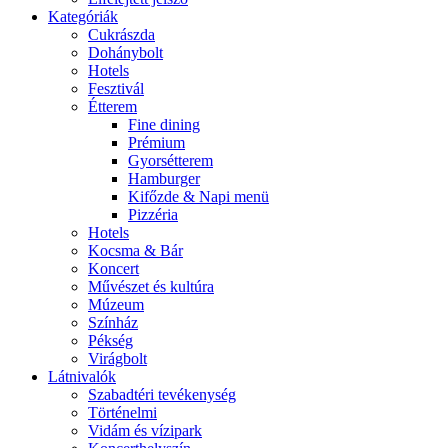
Kategóriák
Cukrászda
Dohánybolt
Hotels
Fesztivál
Étterem
Fine dining
Prémium
Gyorsétterem
Hamburger
Kifőzde & Napi menü
Pizzéria
Hotels
Kocsma & Bár
Koncert
Művészet és kultúra
Múzeum
Színház
Pékség
Virágbolt
Látnivalók
Szabadtéri tevékenység
Történelmi
Vidám és vízipark