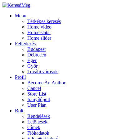
Menu
Térképes keresés
Home video
Home static
Home slider
Felfedezés
Budapest
Debrecen
Eger
Győr
Továbi városok
Profil
Become An Author
Cancel
Store List
Irányítópult
User Plan
Bolt
Rendelések
Letöltések
Címek
Fiókadatok
Elfelejtett jelszó