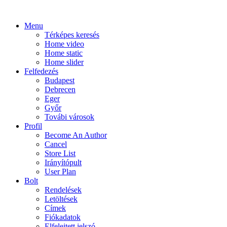
Menu
Térképes keresés
Home video
Home static
Home slider
Felfedezés
Budapest
Debrecen
Eger
Győr
Továbi városok
Profil
Become An Author
Cancel
Store List
Irányítópult
User Plan
Bolt
Rendelések
Letöltések
Címek
Fiókadatok
Elfelejtett jelszó