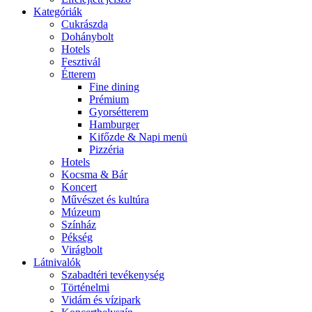
Kategóriák
Cukrászda
Dohánybolt
Hotels
Fesztivál
Étterem
Fine dining
Prémium
Gyorsétterem
Hamburger
Kifőzde & Napi menü
Pizzéria
Hotels
Kocsma & Bár
Koncert
Művészet és kultúra
Múzeum
Színház
Pékség
Virágbolt
Látnivalók
Szabadtéri tevékenység
Történelmi
Vidám és vízipark