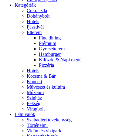
Kategóriák
Cukrászda
Dohánybolt
Hotels
Fesztivál
Étterem
Fine dining
Prémium
Gyorsétterem
Hamburger
Kifőzde & Napi menü
Pizzéria
Hotels
Kocsma & Bár
Koncert
Művészet és kultúra
Múzeum
Színház
Pékség
Virágbolt
Látnivalók
Szabadtéri tevékenység
Történelmi
Vidám és vízipark