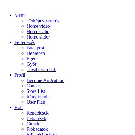
Menu
Térképes keresés
Home video
Home static
Home slider
Felfedezés
Budapest
Debrecen
Eger
Győr
Továbi városok
Profil
Become An Author
Cancel
Store List
Irányítópult
User Plan
Bolt
Rendelések
Letöltések
Címek
Fiókadatok
Elfelejtett jelszó