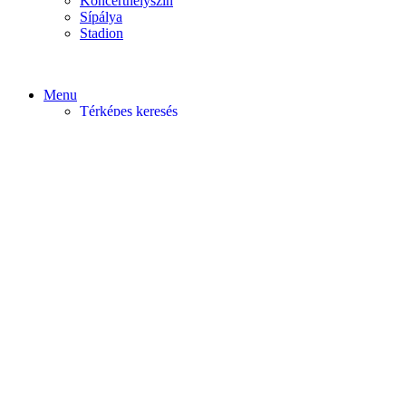
Koncerthelyszín
Sípálya
Stadion
Menu
Térképes keresés
Home video
Home static
Home slider
Felfedezés
Budapest
Debrecen
Eger
Győr
Továbi városok
Profil
Become An Author
Cancel
Store List
Irányítópult
User Plan
Bolt
Rendelések
Letöltések