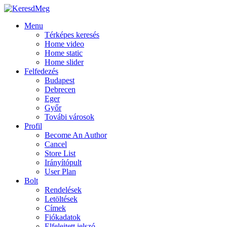
Menu
Térképes keresés
Home video
Home static
Home slider
Felfedezés
Budapest
Debrecen
Eger
Győr
Továbi városok
Profil
Become An Author
Cancel
Store List
Irányítópult
User Plan
Bolt
Rendelések
Letöltések
Címek
Fiókadatok
Elfelejtett jelszó