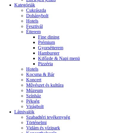
Kategóriák
Cukrászda
Dohánybolt
Hotels
Fesztivál
Étterem
Fine dining
Prémium
Gyorsétterem
Hamburger
Kifőzde & Napi menü
Pizzéria
Hotels
Kocsma & Bár
Koncert
Művészet és kultúra
Múzeum
Színház
Pékség
Virágbolt
Látnivalók
Szabadtéri tevékenység
Történelmi
Vidám és vízipark