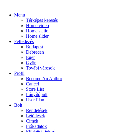
Menu
Térképes keresés
Home video
Home static
Home slider
Felfedezés
Budapest
Debrecen
Eger
Győr
Továbi városok
Profil
Become An Author
Cancel
Store List
Irányítópult
User Plan
Bolt
Rendelések
Letöltések
Címek
Fiókadatok
Elfelejtett jelszó