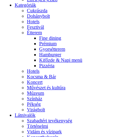
Kategóriák
Cukrászda
Dohánybolt
Hotels
Fesztivál
Étterem
Fine dining
Prémium
Gyorsétterem
Hamburger
Kifőzde & Napi menü
Pizzéria
Hotels
Kocsma & Bár
Koncert
Művészet és kultúra
Múzeum
Színház
Pékség
Virágbolt
Látnivalók
Szabadtéri tevékenység
Történelmi
Vidám és vízipark