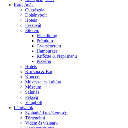
Kategóriák
Cukrászda
Dohánybolt
Hotels
Fesztivál
Étterem
Fine dining
Prémium
Gyorsétterem
Hamburger
Kifőzde & Napi menü
Pizzéria
Hotels
Kocsma & Bár
Koncert
Művészet és kultúra
Múzeum
Színház
Pékség
Virágbolt
Látnivalók
Szabadtéri tevékenység
Történelmi
Vidám és vízipark