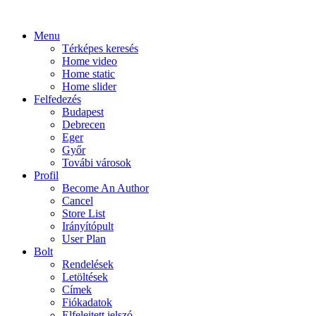
Menu
Térképes keresés
Home video
Home static
Home slider
Felfedezés
Budapest
Debrecen
Eger
Győr
Továbi városok
Profil
Become An Author
Cancel
Store List
Irányítópult
User Plan
Bolt
Rendelések
Letöltések
Címek
Fiókadatok
Elfelejtett jelszó