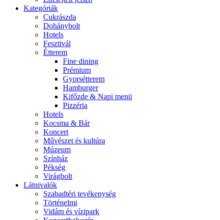
Kategóriák
Cukrászda
Dohánybolt
Hotels
Fesztivál
Étterem
Fine dining
Prémium
Gyorsétterem
Hamburger
Kifőzde & Napi menü
Pizzéria
Hotels
Kocsma & Bár
Koncert
Művészet és kultúra
Múzeum
Színház
Pékség
Virágbolt
Látnivalók
Szabadtéri tevékenység
Történelmi
Vidám és vízipark