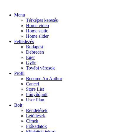
Menu
Térképes keresés
Home video
Home static
Home slider
Felfedezés
Budapest
Debrecen
Eger
Győr
Továbi városok
Profil
Become An Author
Cancel
Store List
Irányítópult
User Plan
Bolt
Rendelések
Letöltések
Címek
Fiókadatok
Elfelejtett jelszó