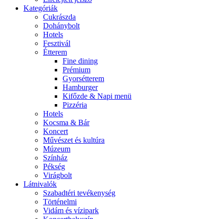
Kategóriák
Cukrászda
Dohánybolt
Hotels
Fesztivál
Étterem
Fine dining
Prémium
Gyorsétterem
Hamburger
Kifőzde & Napi menü
Pizzéria
Hotels
Kocsma & Bár
Koncert
Művészet és kultúra
Múzeum
Színház
Pékség
Virágbolt
Látnivalók
Szabadtéri tevékenység
Történelmi
Vidám és vízipark