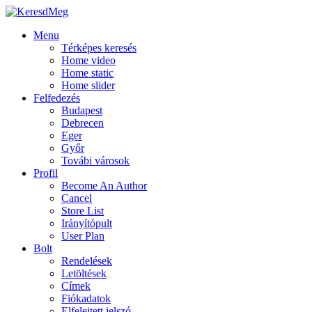
Menu
Térképes keresés
Home video
Home static
Home slider
Felfedezés
Budapest
Debrecen
Eger
Győr
Továbi városok
Profil
Become An Author
Cancel
Store List
Irányítópult
User Plan
Bolt
Rendelések
Letöltések
Címek
Fiókadatok
Elfelejtett jelszó