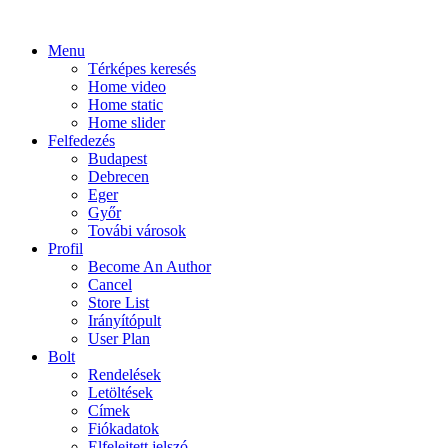
Menu
Térképes keresés
Home video
Home static
Home slider
Felfedezés
Budapest
Debrecen
Eger
Győr
Továbi városok
Profil
Become An Author
Cancel
Store List
Irányítópult
User Plan
Bolt
Rendelések
Letöltések
Címek
Fiókadatok
Elfelejtett jelszó