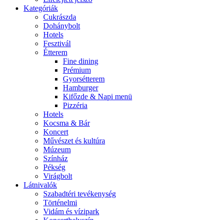
Kategóriák
Cukrászda
Dohánybolt
Hotels
Fesztivál
Étterem
Fine dining
Prémium
Gyorsétterem
Hamburger
Kifőzde & Napi menü
Pizzéria
Hotels
Kocsma & Bár
Koncert
Művészet és kultúra
Múzeum
Színház
Pékség
Virágbolt
Látnivalók
Szabadtéri tevékenység
Történelmi
Vidám és vízipark