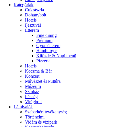
Kategóriák
Cukrászda
Dohánybolt
Hotels
Fesztivál
Étterem
Fine dining
Prémium
Gyorsétterem
Hamburger
Kifőzde & Napi menü
Pizzéria
Hotels
Kocsma & Bár
Koncert
Művészet és kultúra
Múzeum
Színház
Pékség
Virágbolt
Látnivalók
Szabadtéri tevékenység
Történelmi
Vidám és vízipark