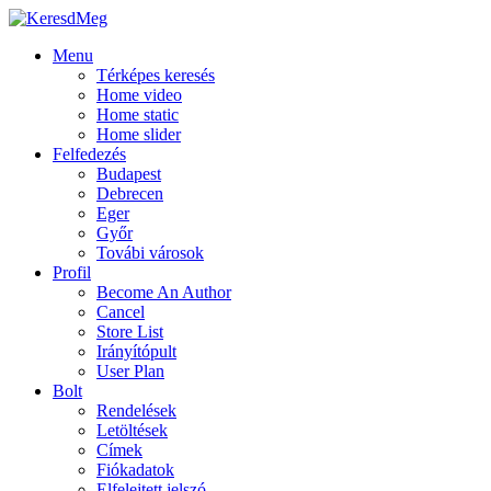
Menu
Térképes keresés
Home video
Home static
Home slider
Felfedezés
Budapest
Debrecen
Eger
Győr
Továbi városok
Profil
Become An Author
Cancel
Store List
Irányítópult
User Plan
Bolt
Rendelések
Letöltések
Címek
Fiókadatok
Elfelejtett jelszó