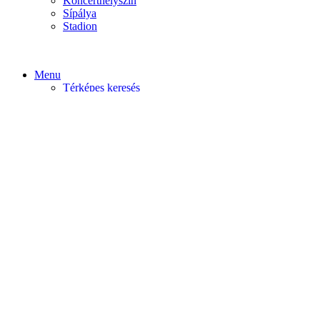
Koncerthelyszín
Sípálya
Stadion
Menu
Térképes keresés
Home video
Home static
Home slider
Felfedezés
Budapest
Debrecen
Eger
Győr
Továbi városok
Profil
Become An Author
Cancel
Store List
Irányítópult
User Plan
Bolt
Rendelések
Letöltések