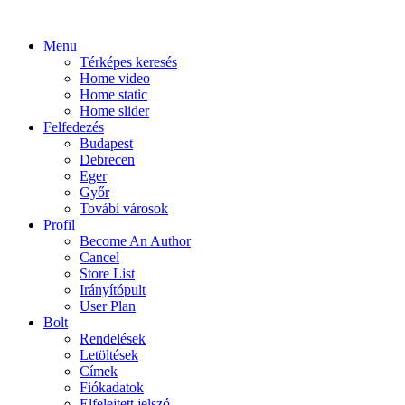
Menu
Térképes keresés
Home video
Home static
Home slider
Felfedezés
Budapest
Debrecen
Eger
Győr
Továbi városok
Profil
Become An Author
Cancel
Store List
Irányítópult
User Plan
Bolt
Rendelések
Letöltések
Címek
Fiókadatok
Elfelejtett jelszó