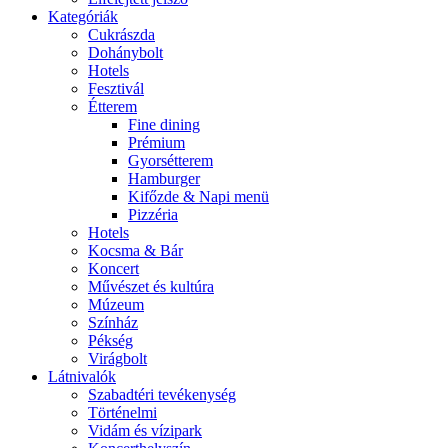
Kategóriák
Cukrászda
Dohánybolt
Hotels
Fesztivál
Étterem
Fine dining
Prémium
Gyorsétterem
Hamburger
Kifőzde & Napi menü
Pizzéria
Hotels
Kocsma & Bár
Koncert
Művészet és kultúra
Múzeum
Színház
Pékség
Virágbolt
Látnivalók
Szabadtéri tevékenység
Történelmi
Vidám és vízipark