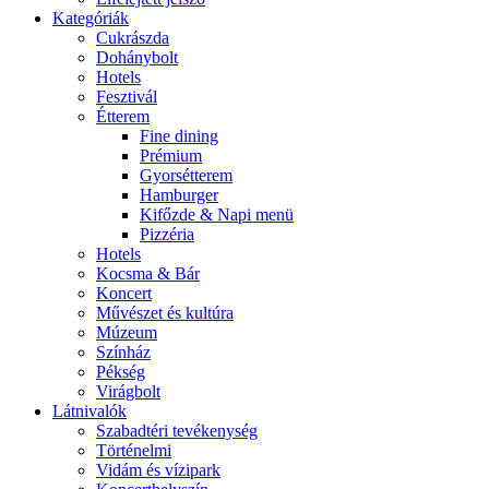
Kategóriák
Cukrászda
Dohánybolt
Hotels
Fesztivál
Étterem
Fine dining
Prémium
Gyorsétterem
Hamburger
Kifőzde & Napi menü
Pizzéria
Hotels
Kocsma & Bár
Koncert
Művészet és kultúra
Múzeum
Színház
Pékség
Virágbolt
Látnivalók
Szabadtéri tevékenység
Történelmi
Vidám és vízipark