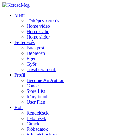
Menu
Térképes keresés
Home video
Home static
Home slider
Felfedezés
Budapest
Debrecen
Eger
Győr
Továbi városok
Profil
Become An Author
Cancel
Store List
Irányítópult
User Plan
Bolt
Rendelések
Letöltések
Címek
Fiókadatok
Elfelejtett jelszó