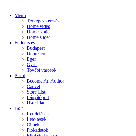
Menu
Térképes keresés
Home video
Home static
Home slider
Felfedezés
Budapest
Debrecen
Eger
Győr
Továbi városok
Profil
Become An Author
Cancel
Store List
Irányítópult
User Plan
Bolt
Rendelések
Letöltések
Címek
Fiókadatok
Elfelejtett jelszó