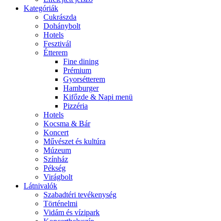
Kategóriák
Cukrászda
Dohánybolt
Hotels
Fesztivál
Étterem
Fine dining
Prémium
Gyorsétterem
Hamburger
Kifőzde & Napi menü
Pizzéria
Hotels
Kocsma & Bár
Koncert
Művészet és kultúra
Múzeum
Színház
Pékség
Virágbolt
Látnivalók
Szabadtéri tevékenység
Történelmi
Vidám és vízipark