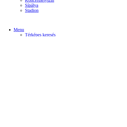
Koncerthelyszín
Sípálya
Stadion
Menu
Térképes keresés
Home video
Home static
Home slider
Felfedezés
Budapest
Debrecen
Eger
Győr
Továbi városok
Profil
Become An Author
Cancel
Store List
Irányítópult
User Plan
Bolt
Rendelések
Letöltések